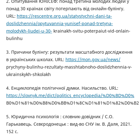
2. Опитування ЮНІСЕФ: понад третина молодих людей у
понад 30 країнах світу потерпають від онлайн-булінгу.
URL:
https://rescentre.org.ua/statystychni-dani-ta-
doslidzhennia/opytuvannia-yunisef-ponad-tretyna-
molodykh-liudei-u-30-
krainakh-svitu-poterpaiut-vid-onlain-
bulinhu
3. Причини булінгу: результати масштабного дослідження
в українських школах. URL:
https://mon.gov.ua/news/
prychyny-bulinhu-rezultaty-masshtabnoho-doslidzhennia-v-
ukrainskykh-shkolakh
4. Енциклопедія політичної думки. Насильство. URL:
https://slovnyk.me/dict/politics_encyclopedia/%D0%BD%D0%
B0%D1%81%D0%B8%D0%BB%D1%8C%D1%81%D1%82%D0%B
5. Юридична психологія : словник-довідник / С.О.
Гарькавець. Сєвєродонецьк : вид-во СНУ ім. В. Даля, 2021.
152 с.