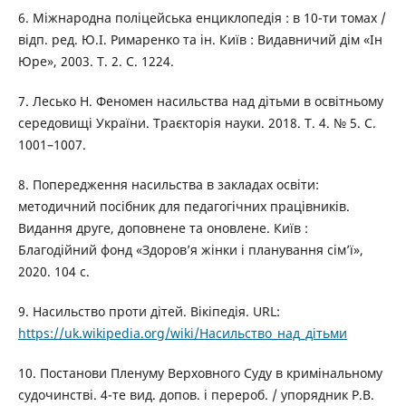
6. Міжнародна поліцейська енциклопедія : в 10-ти томах /
відп. ред. Ю.І. Римаренко та ін. Київ : Видавничий дім «Ін
Юре», 2003. T. 2. С. 1224.
7. Лесько Н. Феномен насильства над дітьми в освітньому
середовищі України. Траєкторія науки. 2018. Т. 4. № 5. С.
1001–1007.
8. Попередження насильства в закладах освіти:
методичний посібник для педагогічних працівників.
Видання друге, доповнене та оновлене. Київ :
Благодійний фонд «Здоров’я жінки і планування сім’ї»,
2020. 104 с.
9. Насильство проти дітей. Вікіпедія. URL:
https://uk.wikipedia.org/wiki/Насильство_над_дітьми
10. Постанови Пленуму Верховного Суду в кримінальному
судочинстві. 4-те вид. допов. і перероб. / упорядник Р.В.