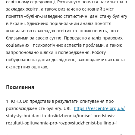
освітньому середовищі. Розглянуто поняття насильства в
закладах освіти, а також визначено основний зміст
поняття «булінг».Наведено статистичні дані стану булінгу
в Україні. Здійснено порівняльний аналіз поняття
«насильство в закладах освіти» та інших понять, що є
близькими за своєю суттю. Проведено аналіз правових,
соціальних і психологічних аспектів проблеми, а також
запропоновано шляхи її попередження. Роботу
побудовано на даних досліджень, законодавчих актах та
експертних оцінках.
Посилання
1. ЮНІСЕФ представив результати опитування про
розповсюдженість булінгу. URL:
https://rescentre.org.ua/
statystychni-dani-ta-doslidzhennia/iunisef-predstaviv-
rezultati-opituvannia-pro-rozpovsiudzhenist-bullingu-1