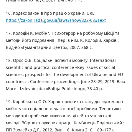
16. Кодекс законів про працю України. URL:
https://zakon.rada.gov.ua/laws/show/322-08#Text
17. Колодій К. Мобінг. Психотерор на робочому місці та
методи його подолання ; пер. з нім. К. Колодій. Харків :
Вид-во «Гуманітарний Центр», 2007. 368 с.
18. Орос О.Б. Соціальні аспекти мобінгу. International
scientific and practical conference «Key issues of social
sciences: prospects for the development of Ukraine and EU
countries» : Conference proceedings, June 28–29, 2019. Baia
Mare : Izdevnieciba «Baltija Publishing», 38-40 р.
19. Корабльова О.О. Характеристика стану дослідженості
мобінгу як соціально-педагогічної проблеми. Теоретико-
методичні проблеми виховання дітей та учнівської
молоді: Збірник наукових праць. Кам’янець-Подільський :
ПП Зволейко Д.Г., 2012. Вип. 16. Книга 2. С. 169–177 с.