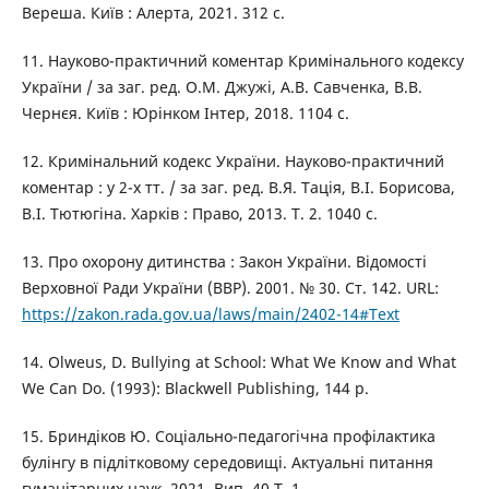
Вереша. Київ : Алерта, 2021. 312 с.
11. Науково-практичний коментар Кримінального кодексу
України / за заг. ред. О.М. Джужі, А.В. Савченка, В.В.
Чернєя. Київ : Юрінком Інтер, 2018. 1104 с.
12. Кримінальний кодекс України. Науково-практичний
коментар : у 2-х тт. / за заг. ред. В.Я. Тація, В.І. Борисова,
В.І. Тютюгіна. Харків : Право, 2013. Т. 2. 1040 с.
13. Про охорону дитинства : Закон України. Відомості
Верховної Ради України (ВВР). 2001. № 30. Ст. 142. URL:
https://zakon.rada.gov.ua/laws/main/2402-14#Text
14. Olweus, D. Bullying at School: What We Know and What
We Can Do. (1993): Blackwell Publishing, 144 р.
15. Бриндіков Ю. Соціально-педагогічна профілактика
булінгу в підлітковому середовищі. Актуальні питання
гуманітарних наук. 2021. Вип. 40 Т. 1.